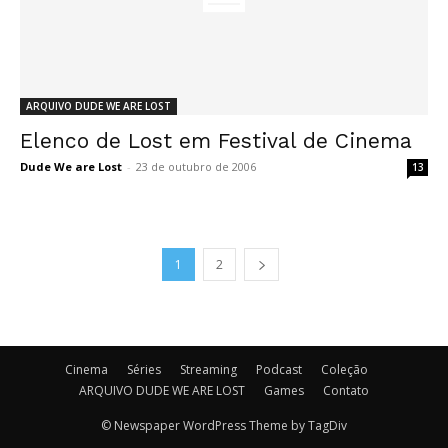
ARQUIVO DUDE WE ARE LOST
Elenco de Lost em Festival de Cinema
Dude We are Lost
-
23 de outubro de 2006
13
1
2
Cinema
Séries
Streaming
Podcast
Coleção
ARQUIVO DUDE WE ARE LOST
Games
Contato
© Newspaper WordPress Theme by TagDiv