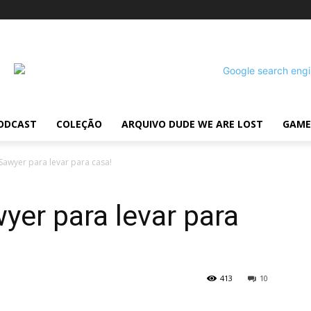
ODCAST
COLEÇÃO
ARQUIVO DUDE WE ARE LOST
GAME
Sawyer para levar para casa!
er para levar para
413
10