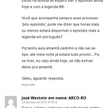
Estou na dúvida se espero sair o episódio ainda
hoje e com a legenda BR.
Você que acompanha sempre esse processo
'pós-episódio', pode me dizer que horas mais
ou menos estará disponível o episódio mais a
legenda em português?
Pq tenho aula amanhã cedinho e não sei se
tipo, até meia noite já estará tudo pronto… Pq
se tiver, eu vejo ainda hoje, se não estiver
deixo pra amanhã.
Valeu, aguardo resposta.
Responder
José Westmir em nome: ARCO-RO
23 de maio de 2010 At 16:12
Davi e Juliana, sinto por vc's não terem ganho