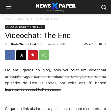
Início
ARQUIVO DUDE WE ARE LOST
ARQUIVO DUDE WE ARE LOST
Videochat: The End
Por
Dude We are Lost
-
23 de maio de 2010
461
33
Fiquem ligados no blog, pois vai rolar um videochat
enquanto aguardamos o início da exibição do último
episódio de Lost (suspiro), por volta das 20 horas!
Esperamos vocês! Falta pouco…
Clique no link abaixo para participar do chat e comentar o