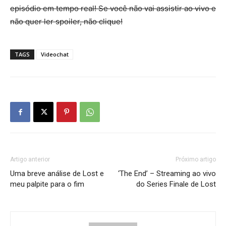
episódio em tempo real! Se você não vai assistir ao vivo e
não quer ler spoiler, não clique!
TAGS
Videochat
Artigo anterior
Próximo artigo
Uma breve análise de Lost e
‘The End’ – Streaming ao vivo
meu palpite para o fim
do Series Finale de Lost