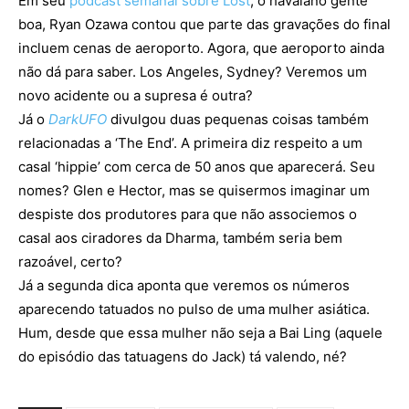
Em seu
podcast semanal sobre Lost
, o havaiano gente
boa, Ryan Ozawa contou que parte das gravações do final
incluem cenas de aeroporto. Agora, que aeroporto ainda
não dá para saber. Los Angeles, Sydney? Veremos um
novo acidente ou a supresa é outra?
Já o
DarkUFO
divulgou duas pequenas coisas também
relacionadas a ‘The End’. A primeira diz respeito a um
casal ‘hippie’ com cerca de 50 anos que aparecerá. Seu
nomes? Glen e Hector, mas se quisermos imaginar um
despiste dos produtores para que não associemos o
casal aos ciradores da Dharma, também seria bem
razoável, certo?
Já a segunda dica aponta que veremos os números
aparecendo tatuados no pulso de uma mulher asiática.
Hum, desde que essa mulher não seja a Bai Ling (aquele
do episódio das tatuagens do Jack) tá valendo, né?