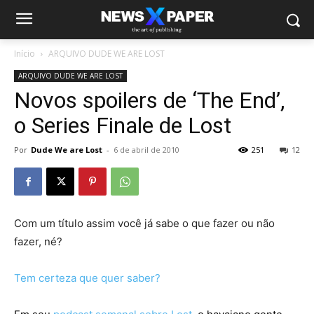
Início
ARQUIVO DUDE WE ARE LOST
ARQUIVO DUDE WE ARE LOST
Novos spoilers de ‘The End’,
o Series Finale de Lost
Por
Dude We are Lost
-
6 de abril de 2010
251
12
Com um título assim você já sabe o que fazer ou não
fazer, né?
Tem certeza que quer saber?