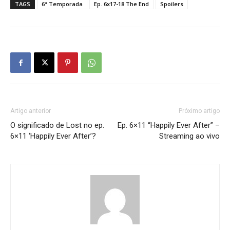
TAGS
6ª Temporada
Ep. 6x17-18 The End
Spoilers
Artigo anterior
Próximo artigo
O significado de Lost no ep.
Ep. 6×11 “Happily Ever After” –
6×11 ‘Happily Ever After’?
Streaming ao vivo