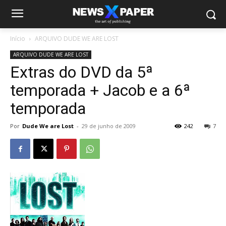
Início
ARQUIVO DUDE WE ARE LOST
ARQUIVO DUDE WE ARE LOST
Extras do DVD da 5ª
temporada + Jacob e a 6ª
temporada
Por
Dude We are Lost
-
29 de junho de 2009
242
7