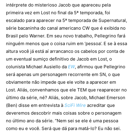
intérprete do misterioso Jacob que apareceu pela
primeira vez em Lost no final da 5ª temporada, foi
escalado para aparecer na 5ª temporada de Supernatural,
série bacaninha do canal americano CW que é exibida no
Brasil pelo Warner. Em seu novo trabalho, Pellegrino fará
ninguém menos que o coisa ruim em ‘pessoa’. E se à essa
altura você já está aí arrancanco os cabelos por conta de
um eventual sumiço definitivo de Jacob em Lost, o
colunista Michael Ausiello da
EW
, afirmou que Pellegrino
será apenas um personagem recorrente em SN, o que
obviamente não impede que ele volte a aparecer em
Lost. Aliás, convenhamos que ele TEM que reaparecer no
último da série, né? Aliás, sobre Jacob, Michael Emerson
(Ben) disse em entrevista à
SciFi Wire
acreditar que
deveremos descobrir mais coisas sobre o personagem
no último ano da série. “Nem sei se ele é uma pessoa
como eu e você. Será que dá para matá-lo? Eu não sei.