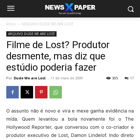
Início
ARQUIVO DUDE WE ARE LOST
ARQUIVO DUDE WE ARE LOST
Filme de Lost? Produtor
desmente, mas diz que
estúdio poderia fazer
Por
Dude We are Lost
-
11 de maio de 2009
305
17
O assunto não é novo e vira e mexe ganha evidência na
mída. Quem levantou a bola novamente foi o The
Hollywood Reporter, que conversou com o co-criador e
produtor executivo de Lost, Damon Lindelof. Indo direto