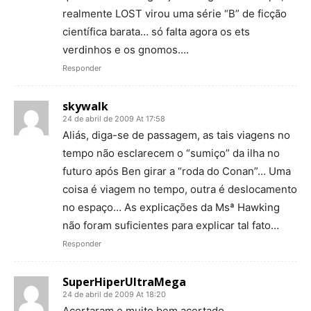
realmente LOST virou uma série “B” de ficção
científica barata… só falta agora os ets
verdinhos e os gnomos….
Responder
skywalk
24 de abril de 2009 At 17:58
Aliás, diga-se de passagem, as tais viagens no
tempo não esclarecem o “sumiço” da ilha no
futuro após Ben girar a “roda do Conan”… Uma
coisa é viagem no tempo, outra é deslocamento
no espaço… As explicações da Msª Hawking
não foram suficientes para explicar tal fato…
Responder
SuperHiperUltraMega
24 de abril de 2009 At 18:20
Acertaram e muito bem acertado.