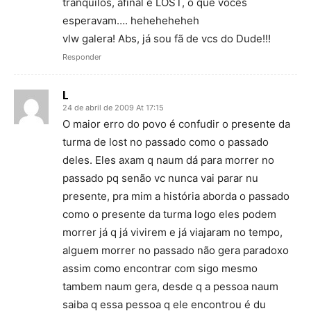
trânquilos, afinal é LOST, o que vocês
esperavam…. heheheheheh
vlw galera! Abs, já sou fã de vcs do Dude!!!
Responder
L
24 de abril de 2009 At 17:15
O maior erro do povo é confudir o presente da
turma de lost no passado como o passado
deles. Eles axam q naum dá para morrer no
passado pq senão vc nunca vai parar nu
presente, pra mim a história aborda o passado
como o presente da turma logo eles podem
morrer já q já vivirem e já viajaram no tempo,
alguem morrer no passado não gera paradoxo
assim como encontrar com sigo mesmo
tambem naum gera, desde q a pessoa naum
saiba q essa pessoa q ele encontrou é du