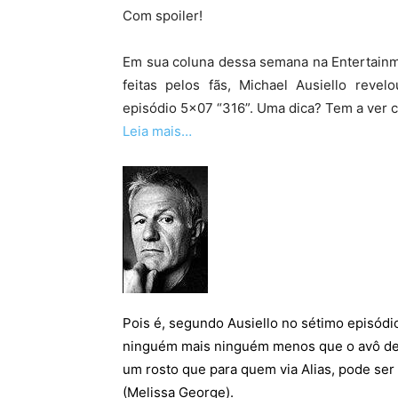
Com spoiler!
Em sua coluna dessa semana na Entertainm
feitas pelos fãs, Michael Ausiello reve
episódio 5×07 “316”. Uma dica? Tem a ver c
Leia mais…
Pois é, segundo Ausiello no sétimo episó
ninguém mais ninguém menos que o avô de J
um rosto que para quem via Alias, pode se
(Melissa George).