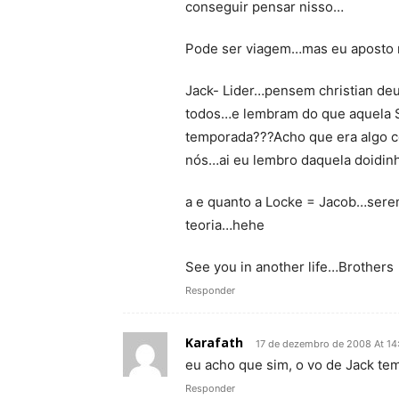
conseguir pensar nisso…
Pode ser viagem…mas eu aposto 
Jack- Lider…pensem christian deu s
todos…e lembram do que aquela Sh
temporada???Acho que era algo 
nós…ai eu lembro daquela doidin
a e quanto a Locke = Jacob…sere
teoria…hehe
See you in another life…Brothers
Responder
Karafath
17 de dezembro de 2008 At 14
eu acho que sim, o vo de Jack te
Responder