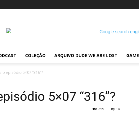
ODCAST
COLEÇÃO
ARQUIVO DUDE WE ARE LOST
GAME
a o episódio 5×07 “316”?
episódio 5×07 “316”?
255
14