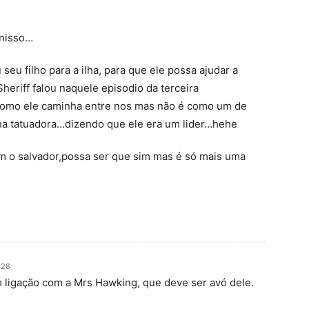
nisso…
eu filho para a ilha, para que ele possa ajudar a
eriff falou naquele episodio da terceira
como ele caminha entre nos mas não é como um de
ha tatuadora…dizendo que ele era um lider…hehe
m o salvador,possa ser que sim mas é só mais uma
:28
m ligação com a Mrs Hawking, que deve ser avó dele.