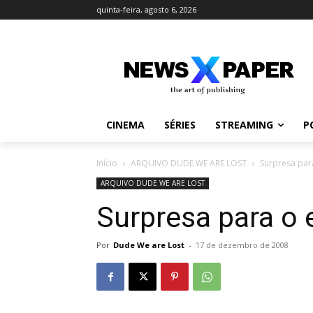
quinta-feira, agosto 6, 2026
CINEMA
SÉRIES
STREAMING
P
Início
ARQUIVO DUDE WE ARE LOST
Surpresa par
ARQUIVO DUDE WE ARE LOST
Surpresa para o 
Por
Dude We are Lost
-
17 de dezembro de 2008