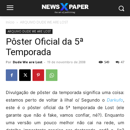
Início
ARQUIVO DUDE WE ARE LOST
ARQUIVO DUDE WE ARE LOST
Pôster Oficial da 5ª
Temporada
Por
Dude We are Lost
-
19 de novembro de 2008
549
47
Divulgação de pôster da temporada significa uma coisa:
estamos perto de voltar à ilha! o/ Segundo o
Darkufo
,
este é o pôster oficial da 5ª temporada de Lost (ele
garante que não é fake, vamos confiar, né?). Enquanto
uma versão um pouco melhor não cai na rede, um