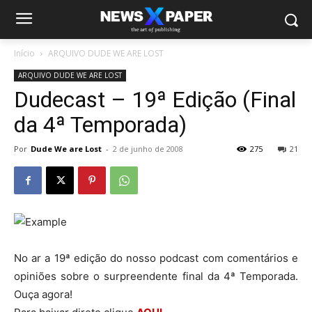
Início
ARQUIVO DUDE WE ARE LOST
ARQUIVO DUDE WE ARE LOST
Dudecast – 19ª Edição (Final
da 4ª Temporada)
Por
Dude We are Lost
-
2 de junho de 2008
275
21
No ar a 19ª edição do nosso podcast com comentários e
opiniões sobre o surpreendente final da 4ª Temporada.
Ouça agora!