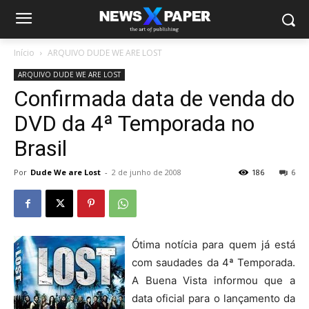
Início
ARQUIVO DUDE WE ARE LOST
ARQUIVO DUDE WE ARE LOST
Confirmada data de venda do
DVD da 4ª Temporada no
Brasil
Por
Dude We are Lost
-
2 de junho de 2008
186
6
Ótima notícia para quem já está
com saudades da 4ª Temporada.
A Buena Vista informou que a
data oficial para o lançamento da