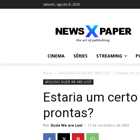
sábado, agosto 8, 2026
CINEMA
SÉRIES
STREAMING
P
Início
ARQUIVO DUDE WE ARE LOST
Estaria um ce
ARQUIVO DUDE WE ARE LOST
Estaria um certo
prontas?
Por
Dude We are Lost
-
17 de novembro de 2006