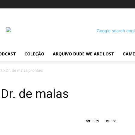
ODCAST
COLEÇÃO
ARQUIVO DUDE WE ARE LOST
GAME
rto Dr. de malas prontas?
 Dr. de malas
1069
158