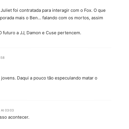
Juliet foi contratada para interagir com o Fox. O que
temporada mais o Ben… falando com os mortos, assim
O futuro a JJ, Damon e Cuse pertencem.
:58
m jovens. Daqui a pouco tão especulando matar o
 At 03:03
isso acontecer.