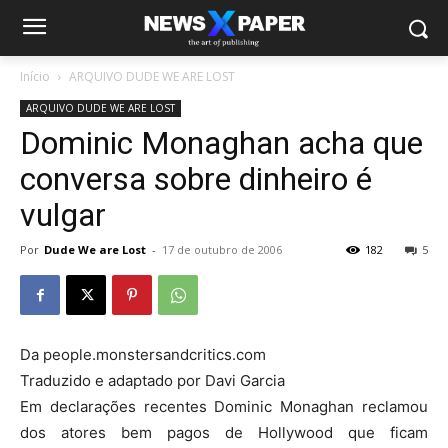
Início
ARQUIVO DUDE WE ARE LOST
ARQUIVO DUDE WE ARE LOST
Dominic Monaghan acha que
conversa sobre dinheiro é
vulgar
Por
Dude We are Lost
-
17 de outubro de 2006
182
5
Da people.monstersandcritics.com
Traduzido e adaptado por Davi Garcia
Em declarações recentes Dominic Monaghan reclamou
dos atores bem pagos de Hollywood que ficam