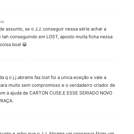
:48
de assunto, se o J.J. conseguir nessa série achar a
e tah conseguindo em LOST, aposto muita ficha nessa
coisa boa! 😀
q o j.j.abrams faz.lost foi a unica eceção e vale a
 cara muito sem compromisso e o verdadeiro criador de
com a ajuda de CARTON CUSE.E ESSE SERIADO NOVO
GRAÇA.
sunto e acho que o J.J. Abrams vai conseguir fazer um