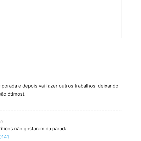
temporada e depois vai fazer outros trabalhos, deixando
são ótimos).
59
ríticos não gostaram da parada:
0141