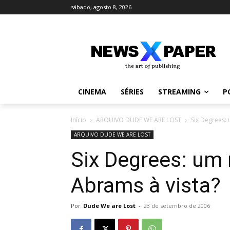
sábado, agosto 8, 2026
CINEMA
SÉRIES
STREAMING
P
Início
ARQUIVO DUDE WE ARE LOST
Six Degrees: 
ARQUIVO DUDE WE ARE LOST
Six Degrees: um 
Abrams à vista?
Por
Dude We are Lost
-
23 de setembro de 2006