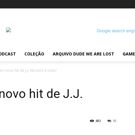
ODCAST
COLEÇÃO
ARQUIVO DUDE WE ARE LOST
GAME
um novo hit de J.J. Abrams à vista?
novo hit de J.J.
483
10