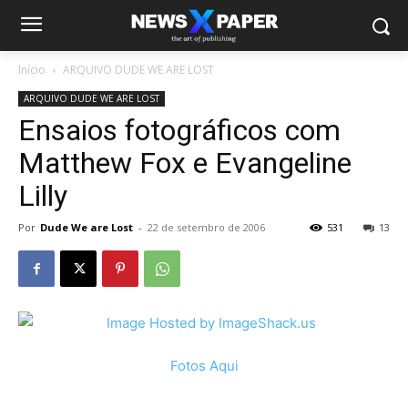
Início
ARQUIVO DUDE WE ARE LOST
ARQUIVO DUDE WE ARE LOST
Ensaios fotográficos com
Matthew Fox e Evangeline
Lilly
Por
Dude We are Lost
-
22 de setembro de 2006
531
13
Fotos Aqui