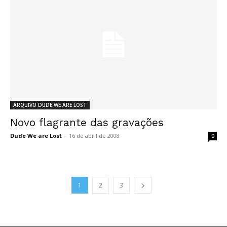
ARQUIVO DUDE WE ARE LOST
Novo flagrante das gravações
Dude We are Lost
-
16 de abril de 2008
0
1
2
3