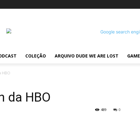
ODCAST
COLEÇÃO
ARQUIVO DUDE WE ARE LOST
GAME
da HBO
n da HBO
489
0