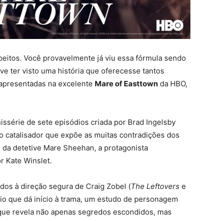
eitos. Você provavelmente já viu essa fórmula sendo
e ter visto uma história que oferecesse tantos
 apresentadas na excelente
Mare of Easttown
da HBO,
nissérie de sete episódios criada por Brad Ingelsby
 o catalisador que expõe as muitas contradições dos
 da detetive Mare Sheehan, a protagonista
r Kate Winslet.
ados à direção segura de Craig Zobel (
The Leftovers
e
rio que dá início à trama, um estudo de personagem
 que revela não apenas segredos escondidos, mas