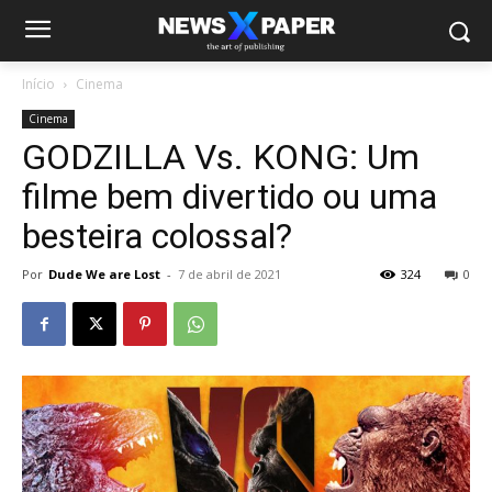
Início
Cinema
Cinema
GODZILLA Vs. KONG: Um
filme bem divertido ou uma
besteira colossal?
Por
Dude We are Lost
-
7 de abril de 2021
324
0