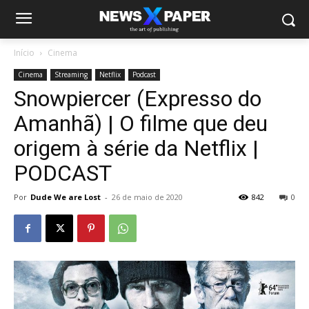
Início
Cinema
Cinema
Streaming
Netflix
Podcast
Snowpiercer (Expresso do
Amanhã) | O filme que deu
origem à série da Netflix |
PODCAST
Por
Dude We are Lost
-
26 de maio de 2020
842
0