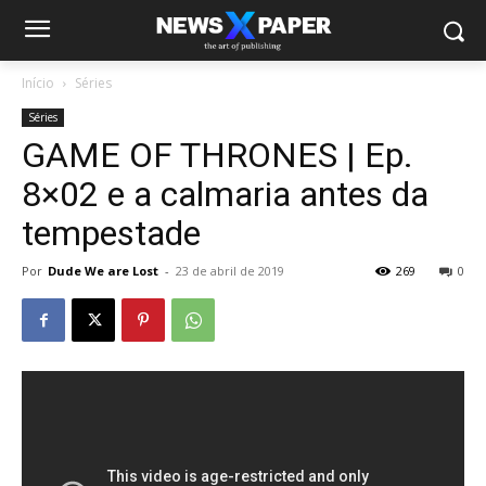
Início
Séries
Séries
GAME OF THRONES | Ep.
8×02 e a calmaria antes da
tempestade
Por
Dude We are Lost
-
23 de abril de 2019
269
0