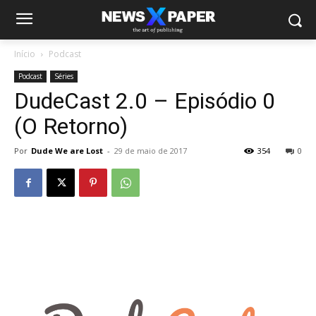
Início
Podcast
Podcast
Séries
DudeCast 2.0 – Episódio 0
(O Retorno)
Por
Dude We are Lost
-
29 de maio de 2017
354
0