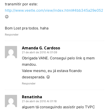
transmitir por este:
http://www.veetle.com/view/index.html#4bb345a29e052
😉
Bom Lost pra todos. haha
Responder
Amanda G. Cardoso
21 de abril de 2010 At 01:09
Obrigada VANE. Consegui pelo link q mem
mandou.
Valew mesmo, eu já estava ficando
desesperada. 😛
Responder
Renatinha
21 de abril de 2010 At 01:18
alguem tá conseguindo assistir pelo TVPC