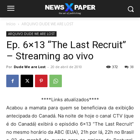
Início
ARQUIVO DUDE WE ARE LOST
ARQUIVO DUDE WE ARE LOST
Ep. 6×13 “The Last Recruit”
– Streaming ao vivo
Por
Dude We are Lost
-
20 de abril de 2010
372
38
****Links atualizados****
Acabou a mamata para quem se beneficiava da exibição
antecipada do Canadá. Na noite de hoje o canal CTV (que
é do Canadá) exibirá o episódio 6×13 “The Last Recruit”
no mesmo horário da ABC (EUA), 21h por lá, 22h no Brasil