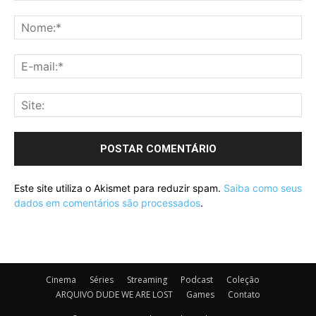
Este site utiliza o Akismet para reduzir spam.
Saiba como seus
dados em comentários são processados
.
Cinema
Séries
Streaming
Podcast
Coleção
ARQUIVO DUDE WE ARE LOST
Games
Contato