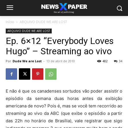
Início
ARQUIVO DUDE WE ARE LOST
ARQUIVO DUDE WE ARE LOST
Ep. 6×12 “Everybody Loves
Hugo” – Streaming ao vivo
Por
Dude We are Lost
-
13 de abril de 2010
402
34
E não é que os canadenses sortudos vão poder assistir o
episódio da semana duas horas antes da exibição
americana de novo? Pois é, mas se você tem recorrido ao
streaming ao vivo da ABC (que exibe o episódio a partir
das 22h no horário de Brasília), vale registrar que sigo