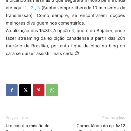
indicando as mesmas 3 que seguraram muito bem a onda
até aqui:
1
,
2
,
3
(Senha sempre liberada 10 min antes da
transmissão). Como sempre, se encontrarem opções
melhores divulguem nos comentários.
Atualização das 15:30: A opção
3
, que é do Bojaber, pode
fazer streaming da exibição canadense a partir das 20h
(horário de Brasília), portanto fique de olho no blog do
cara se quiser assistir mais cedo 😉
Artigo anterior
Próximo artigo
Um casal, a missão de
Comentários do ep. 6×12