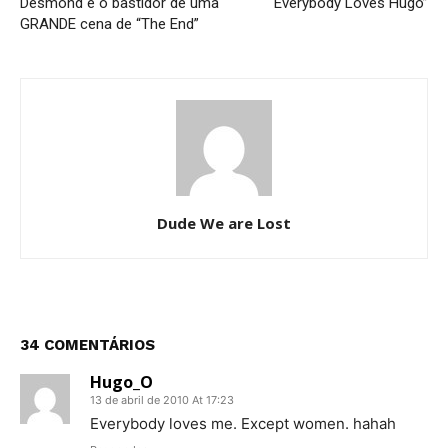
Desmond e o bastidor de uma
“Everybody Loves Hugo”
GRANDE cena de “The End”
Dude We are Lost
34 COMENTÁRIOS
Hugo_O
13 de abril de 2010 At 17:23
Everybody loves me. Except women. hahah