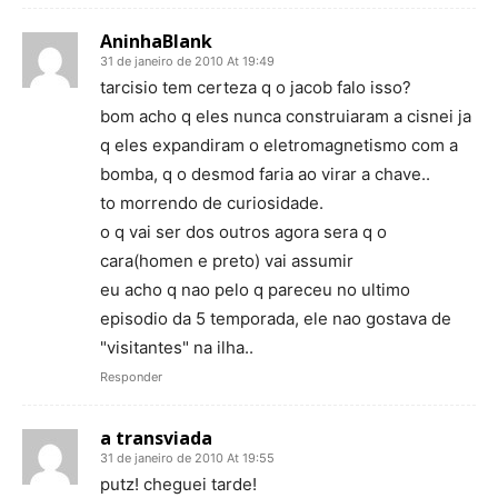
AninhaBlank
31 de janeiro de 2010 At 19:49
tarcisio tem certeza q o jacob falo isso?
bom acho q eles nunca construiaram a cisnei ja
q eles expandiram o eletromagnetismo com a
bomba, q o desmod faria ao virar a chave..
to morrendo de curiosidade.
o q vai ser dos outros agora sera q o
cara(homen e preto) vai assumir
eu acho q nao pelo q pareceu no ultimo
episodio da 5 temporada, ele nao gostava de
"visitantes" na ilha..
Responder
a transviada
31 de janeiro de 2010 At 19:55
putz! cheguei tarde!