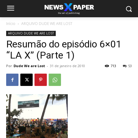
Início
ARQUIVO DUDE WE ARE LOST
ARQUIVO DUDE WE ARE LOST
Resumão do episódio 6×01
“LA X” (Parte 1)
Por
Dude We are Lost
-
31 de janeiro de 2010
713
53