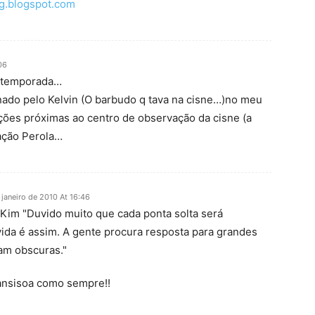
og.blogspot.com
06
º temporada…
inado pelo Kelvin (O barbudo q tava na cisne…)no meu
ações próximas ao centro de observação da cisne (a
tação Perola…
 janeiro de 2010 At 16:46
 Kim "Duvido muito que cada ponta solta será
ida é assim. A gente procura resposta para grandes
am obscuras."
 ansisoa como sempre!!