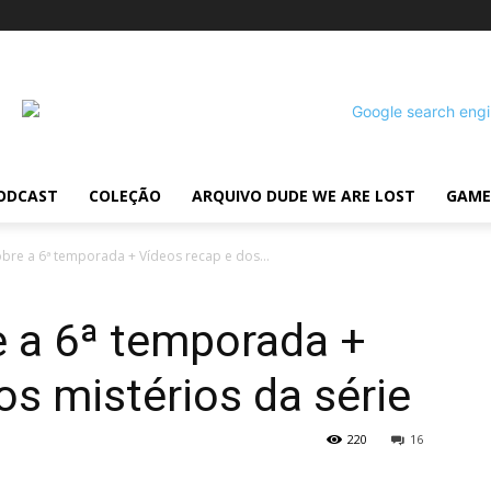
ODCAST
COLEÇÃO
ARQUIVO DUDE WE ARE LOST
GAME
obre a 6ª temporada + Vídeos recap e dos...
e a 6ª temporada +
os mistérios da série
220
16