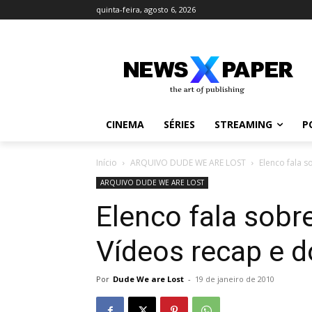
quinta-feira, agosto 6, 2026
CINEMA
SÉRIES
STREAMING
P
Início
ARQUIVO DUDE WE ARE LOST
Elenco fala s
ARQUIVO DUDE WE ARE LOST
Elenco fala sobr
Vídeos recap e d
Por
Dude We are Lost
-
19 de janeiro de 2010