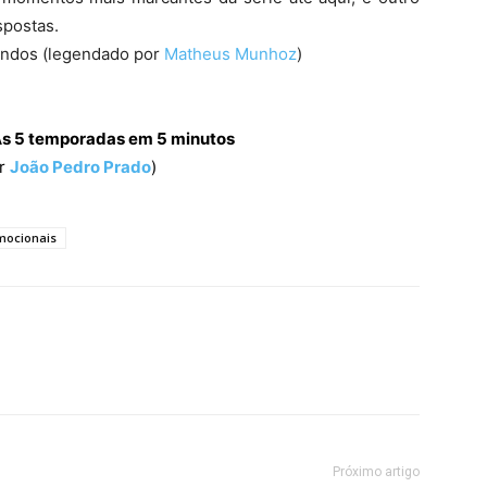
spostas.
undos (legendado por
Matheus Munhoz
)
As 5 temporadas em 5 minutos
or
João Pedro Prado
)
mocionais
Próximo artigo