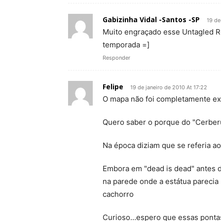
Gabizinha Vidal -Santos -SP
19 de
Muito engraçado esse Untagled R
temporada =]
Responder
Felipe
19 de janeiro de 2010 At 17:22
O mapa não foi completamente e
Quero saber o porque do "Cerbe
Na época diziam que se referia a
Embora em "dead is dead" antes 
na parede onde a estátua parecia 
cachorro
Curioso…espero que essas pontas