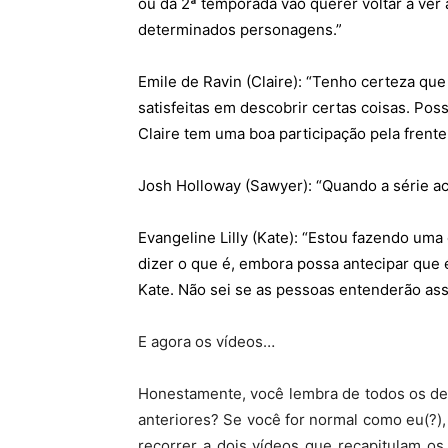
ou da 2ª temporada vão querer voltar a ver
determinados personagens.”
Emile de Ravin (Claire): “Tenho certeza qu
satisfeitas em descobrir certas coisas. Pos
Claire tem uma boa participação pela frente
Josh Holloway (Sawyer): “Quando a série aca
Evangeline Lilly (Kate): “Estou fazendo um
dizer o que é, embora possa antecipar que
Kate. Não sei se as pessoas entenderão as
E agora os vídeos…
Honestamente, você lembra de todos os de
anteriores? Se você for normal como eu(?),
recorrer a dois vídeos que recapitulam o