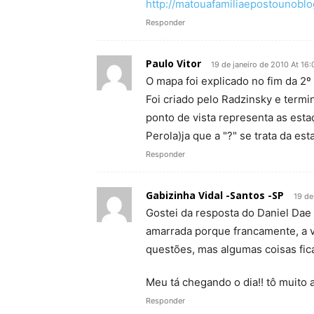
http://matouafamiliaepostounobl
Responder
Paulo Vitor
19 de janeiro de 2010 At 16:
O mapa foi explicado no fim da 2
Foi criado pelo Radzinsky e term
ponto de vista representa as est
Perola)ja que a "?" se trata da es
Responder
Gabizinha Vidal -Santos -SP
19 de
Gostei da resposta do Daniel Dae
amarrada porque francamente, a v
questões, mas algumas coisas fic
Meu tá chegando o dia!! tô muito
Responder