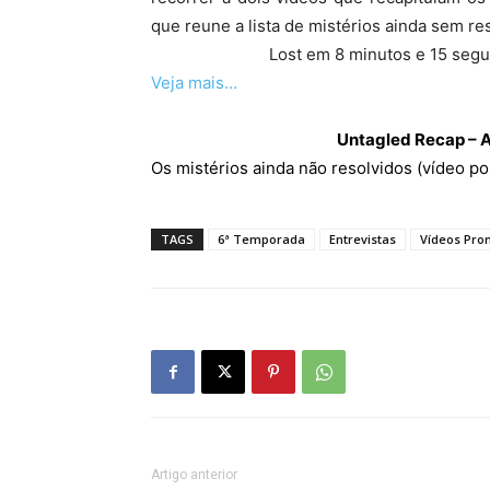
que reune a lista de mistérios ainda sem re
Lost em 8 minutos e 15 seg
Veja mais…
Untagled Recap – 
Os mistérios ainda não resolvidos (vídeo p
TAGS
6ª Temporada
Entrevistas
Vídeos Pro
Artigo anterior