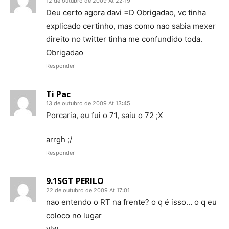
12 de outubro de 2009 At 22:19
Deu certo agora davi =D Obrigadao, vc tinha
explicado certinho, mas como nao sabia mexer
direito no twitter tinha me confundido toda.
Obrigadao
Responder
Ti Pac
13 de outubro de 2009 At 13:45
Porcaria, eu fui o 71, saiu o 72 ;X
arrgh ;/
Responder
9.1SGT PERILO
22 de outubro de 2009 At 17:01
nao entendo o RT na frente? o q é isso… o q eu
coloco no lugar
vlw