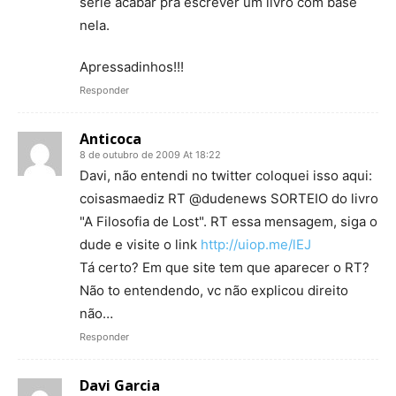
serie acabar pra escrever um livro com base
nela.
Apressadinhos!!!
Responder
Anticoca
8 de outubro de 2009 At 18:22
Davi, não entendi no twitter coloquei isso aqui:
coisasmaediz RT @dudenews SORTEIO do livro
"A Filosofia de Lost". RT essa mensagem, siga o
dude e visite o link
http://uiop.me/lEJ
Tá certo? Em que site tem que aparecer o RT?
Não to entendendo, vc não explicou direito
não…
Responder
Davi Garcia