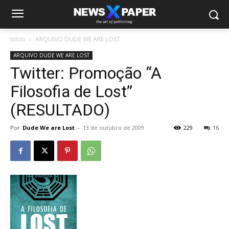
Início
ARQUIVO DUDE WE ARE LOST
ARQUIVO DUDE WE ARE LOST
Twitter: Promoção “A
Filosofia de Lost”
(RESULTADO)
Por
Dude We are Lost
-
13 de outubro de 2009
229
16