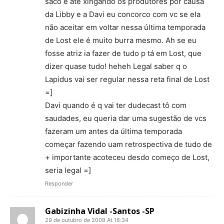
saco e até xingando os produtores por causa
da Libby e a Davi eu concorco com vc se ela
não aceitar em voltar nessa última temporada
de Lost ele é muito burra mesmo. Ah se eu
fosse atriz ia fazer de tudo p tá em Lost, que
dizer quase tudo! heheh Legal saber q o
Lapidus vai ser regular nessa reta final de Lost
=]
Davi quando é q vai ter dudecast tô com
saudades, eu queria dar uma sugestão de vcs
fazeram um antes da última temporada
começar fazendo uam retrospectiva de tudo de
+ importante acoteceu desdo começo de Lost,
seria legal =]
Responder
Gabizinha Vidal -Santos -SP
29 de outubro de 2009 At 16:34