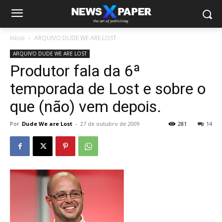
Início
ARQUIVO DUDE WE ARE LOST
ARQUIVO DUDE WE ARE LOST
Produtor fala da 6ª
temporada de Lost e sobre o
que (não) vem depois.
Por
Dude We are Lost
-
27 de outubro de 2009
281
14