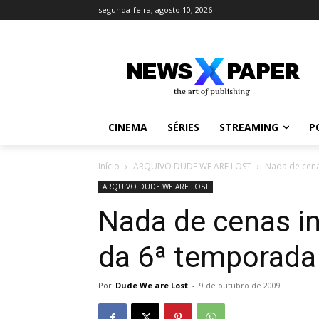
segunda-feira, agosto 10, 2026
CINEMA
SÉRIES
STREAMING
P
Início
ARQUIVO DUDE WE ARE LOST
Nada de cena
ARQUIVO DUDE WE ARE LOST
Nada de cenas i
da 6ª temporada
Por
Dude We are Lost
-
9 de outubro de 2009