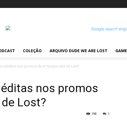
ODCAST
COLEÇÃO
ARQUIVO DUDE WE ARE LOST
GAME
s inéditas nos promos da 6ª temporada de Lost?
néditas nos promos
 de Lost?
198
5