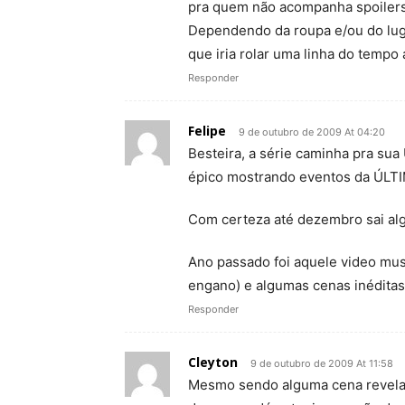
pra quem não acompanha spoilers
Dependendo da roupa e/ou do lugar
que iria rolar uma linha do tempo
Responder
Felipe
9 de outubro de 2009 At 04:20
Besteira, a série caminha pra s
épico mostrando eventos da ÚLTI
Com certeza até dezembro sai al
Ano passado foi aquele video mu
engano) e algumas cenas inéditas
Responder
Cleyton
9 de outubro de 2009 At 11:58
Mesmo sendo alguma cena revelad