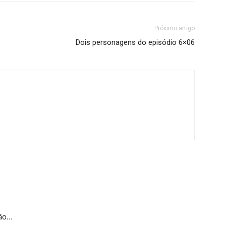
Próximo artigo
Dois personagens do episódio 6×06
ião…