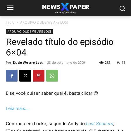
Início
ARQUIVO DUDE WE ARE LOST
ARQUIVO DUDE WE ARE LOST
Revelado título do episódio
6×04
Por
Dude We are Lost
-
23 de setembro de 2009
282
16
E se você quiser saber qual é, basta clicar 😉
Leia mais…
Centrado em Locke, segundo Andy do
Lost Spoilers
,