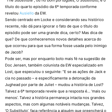
“The Substitute”, ou no bom português, O Substituto, é o
título do quarto episódio da 6ª temporada conforme
revelou
Ausiello
da EW.
Sendo centrado em Locke e considerando seu histórico
recente, não dá para ignorar o fato de que o título do
episódio pode ser uma grande dica, certo? Mas dica de
que? De que conheceremos novos detalhes acerca do
que ocorreu para que sua forma fosse usada pelo inimigo
de Jacob?
Pode ser, mas por enquanto boto mais fé na sugestão de
Doc Jensen, também colunista da EW especializado em
Lost, que especulou o seguinte: “E se as ações de Jack e
cia no passado – e especificamente a detonação da
Jughead por parte de Juliet – mudou a história de Lost?
Talvez a 6ª temporada revele que a resposta é… ‘mais ou
menos’. Talvez a história permaneça intacta nos grandes
aspectos, mas com algumas notáveis mudanças. Talvez,
‘O Substituto’, faça referência a alguém que preencherá o