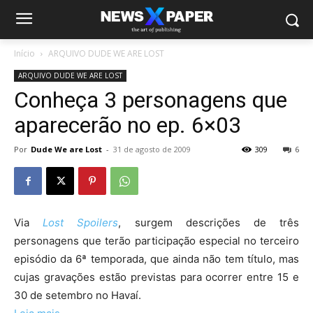
Início
ARQUIVO DUDE WE ARE LOST
ARQUIVO DUDE WE ARE LOST
Conheça 3 personagens que
aparecerão no ep. 6×03
Por
Dude We are Lost
-
31 de agosto de 2009
309
6
Via
Lost Spoilers
, surgem descrições de três
personagens que terão participação especial no terceiro
episódio da 6ª temporada, que ainda não tem título, mas
cujas gravações estão previstas para ocorrer entre 15 e
30 de setembro no Havaí.