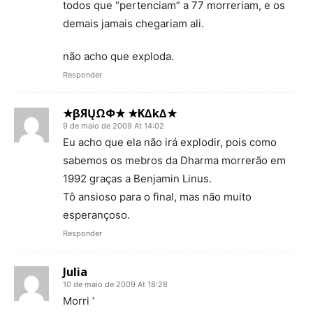
todos que “pertenciam” a 77 morreriam, e os
demais jamais chegariam ali.
não acho que exploda.
Responder
★βЯŲΩΦ★ ★K∆k∆★
9 de maio de 2009 At 14:02
Eu acho que ela não irá explodir, pois como
sabemos os mebros da Dharma morrerão em
1992 graças a Benjamin Linus.
Tô ansioso para o final, mas não muito
esperançoso.
Responder
Julia
10 de maio de 2009 At 18:28
Morri ‘