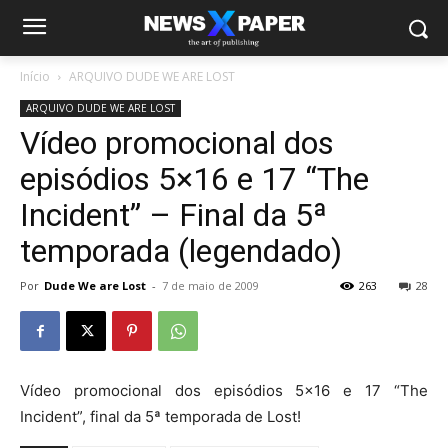
Início
ARQUIVO DUDE WE ARE LOST
ARQUIVO DUDE WE ARE LOST
Vídeo promocional dos
episódios 5×16 e 17 “The
Incident” – Final da 5ª
temporada (legendado)
Por
Dude We are Lost
-
7 de maio de 2009
263
28
Vídeo promocional dos episódios 5×16 e 17 “The
Incident”, final da 5ª temporada de Lost!