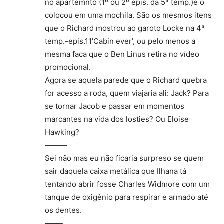
no apartemnto (1º ou 2º epis. da 5ª temp.)e o
colocou em uma mochila. São os mesmos itens
que o Richard mostrou ao garoto Locke na 4ª
temp.-epis.11’Cabin ever’, ou pelo menos a
mesma faca que o Ben Linus retira no vídeo
promocional.
Agora se aquela parede que o Richard quebra
for acesso a roda, quem viajaria ali: Jack? Para
se tornar Jacob e passar em momentos
marcantes na vida dos losties? Ou Eloise
Hawking?
———
Sei não mas eu não ficaria surpreso se quem
sair daquela caixa metálica que Ilhana tá
tentando abrir fosse Charles Widmore com um
tanque de oxigênio para respirar e armado até
os dentes.
——-