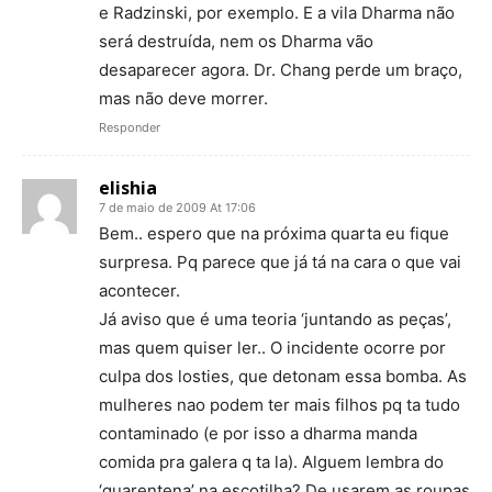
e Radzinski, por exemplo. E a vila Dharma não
será destruída, nem os Dharma vão
desaparecer agora. Dr. Chang perde um braço,
mas não deve morrer.
Responder
elishia
7 de maio de 2009 At 17:06
Bem.. espero que na próxima quarta eu fique
surpresa. Pq parece que já tá na cara o que vai
acontecer.
Já aviso que é uma teoria ‘juntando as peças’,
mas quem quiser ler.. O incidente ocorre por
culpa dos losties, que detonam essa bomba. As
mulheres nao podem ter mais filhos pq ta tudo
contaminado (e por isso a dharma manda
comida pra galera q ta la). Alguem lembra do
‘quarentena’ na escotilha? De usarem as roupas