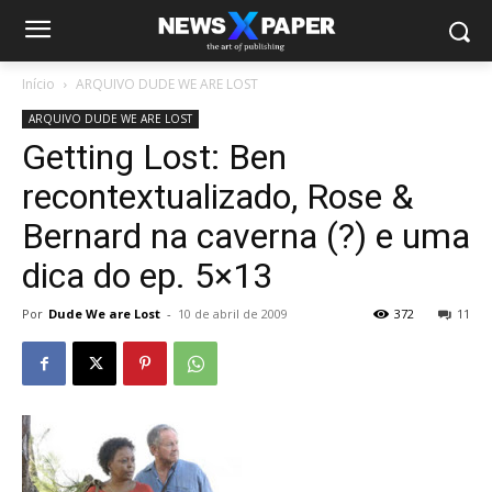
Início
ARQUIVO DUDE WE ARE LOST
ARQUIVO DUDE WE ARE LOST
Getting Lost: Ben
recontextualizado, Rose &
Bernard na caverna (?) e uma
dica do ep. 5×13
Por
Dude We are Lost
-
10 de abril de 2009
372
11