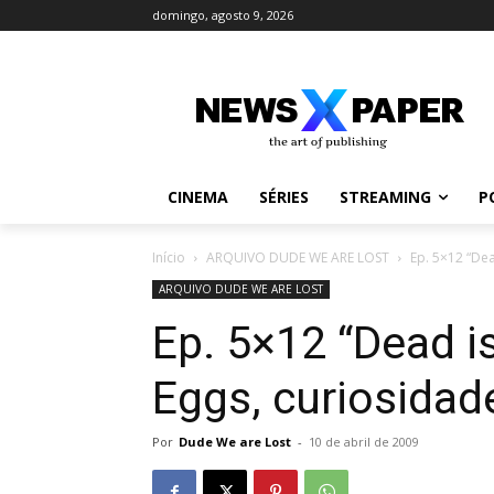
domingo, agosto 9, 2026
CINEMA
SÉRIES
STREAMING
P
Início
ARQUIVO DUDE WE ARE LOST
Ep. 5×12 “Dea
ARQUIVO DUDE WE ARE LOST
Ep. 5×12 “Dead i
Eggs, curiosidad
Por
Dude We are Lost
-
10 de abril de 2009