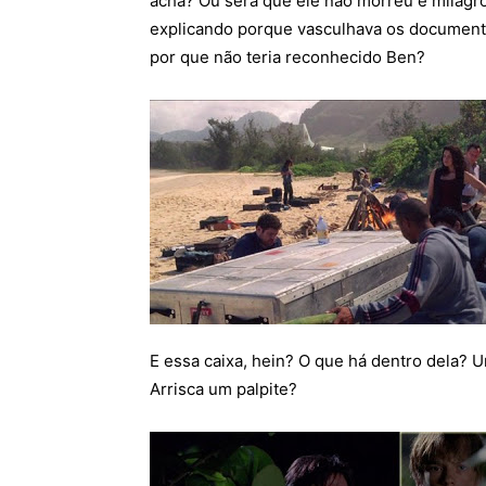
acha? Ou será que ele não morreu e milag
explicando porque vasculhava os documento
por que não teria reconhecido Ben?
E essa caixa, hein? O que há dentro dela? U
Arrisca um palpite?