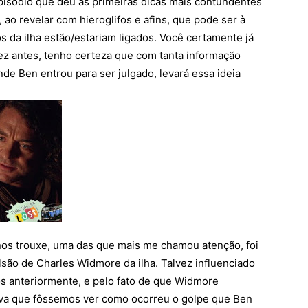
episódio que deu as primeiras dicas mais contundentes
 ao revelar com hieroglifos e afins, que pode ser à
os da ilha estão/estariam ligados. Você certamente já
 fez antes, tenho certeza que com tanta informação
de Ben entrou para ser julgado, levará essa ideia
nos trouxe, uma das que mais me chamou atenção, foi
são de Charles Widmore da ilha. Talvez influenciado
os anteriormente, e pelo fato de que Widmore
rava que fôssemos ver como ocorreu o golpe que Ben