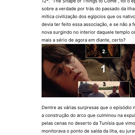
12º. “The Shape of Things to Come”, foi o 
sobre a verdade por trás do passado da ilha,
mítica civilização dos egípcios que os nativ
devia ter feito essa associação, e se não a
nova surgindo no interior daquele templo on
mais a sério de agora em diante, certo?
Dentre as várias surpresas que o episódio 
a construção do arco que culminou na expul
pelas cenas no deserto da Tunísia que vim
monitorava o ponto de saída da ilha, eu ju