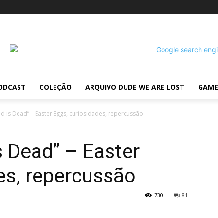
ODCAST
COLEÇÃO
ARQUIVO DUDE WE ARE LOST
GAME
d is Dead” – Easter Eggs, curiosidades, repercussão
s Dead” – Easter
es, repercussão
730
81