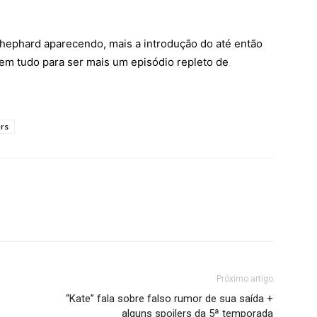
hephard aparecendo, mais a introdução do até então
m tudo para ser mais um episódio repleto de
ers
Próximo artigo
“Kate” fala sobre falso rumor de sua saída +
alguns spoilers da 5ª temporada