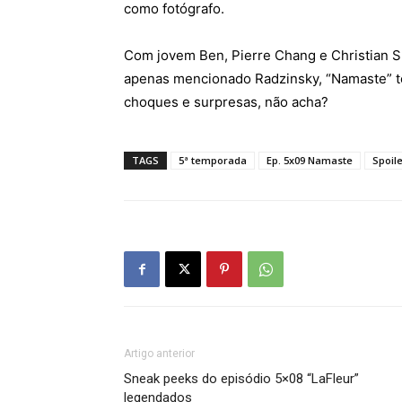
como fotógrafo.
Com jovem Ben, Pierre Chang e Christian S
apenas mencionado Radzinsky, “Namaste” te
choques e surpresas, não acha?
TAGS
5ª temporada
Ep. 5x09 Namaste
Spoil
Artigo anterior
Sneak peeks do episódio 5×08 “LaFleur”
legendados