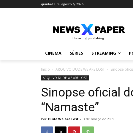
quinta-feira, agosto 6, 2026
CINEMA
SÉRIES
STREAMING
P
Início
ARQUIVO DUDE WE ARE LOST
Sinopse ofici
ARQUIVO DUDE WE ARE LOST
Sinopse oficial d
“Namaste”
Por
Dude We are Lost
-
3 de março de 2009