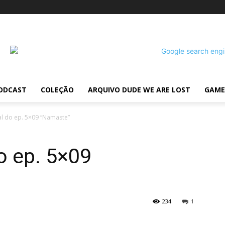
ODCAST
COLEÇÃO
ARQUIVO DUDE WE ARE LOST
GAME
al do ep. 5×09 “Namaste”
o ep. 5×09
234
1