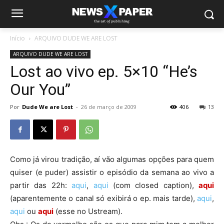
Início
ARQUIVO DUDE WE ARE LOST
ARQUIVO DUDE WE ARE LOST
Lost ao vivo ep. 5×10 “He’s
Our You”
Por
Dude We are Lost
-
26 de março de 2009
406
13
Como já virou tradição, aí vão algumas opções para quem
quiser (e puder) assistir o episódio da semana ao vivo a
partir das 22h:
aqui
,
aqui
(com closed caption),
aqui
(aparentemente o canal só exibirá o ep. mais tarde),
aqui
,
aqui
ou
aqui
(esse no Ustream).