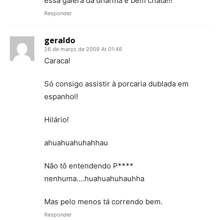
essa galera da dharma é bem chata!!!
Responder
geraldo
26 de março de 2009 At 01:46
Caraca!
Só consigo assistir à porcaria dublada em
espanhol!
Hilário!
ahuahuahuhahhau
Não tô entendendo P****
nenhuma….huahuahuhauhha
Mas pelo menos tá correndo bem.
Responder