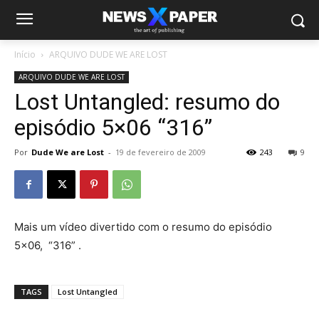
Início
ARQUIVO DUDE WE ARE LOST
ARQUIVO DUDE WE ARE LOST
Lost Untangled: resumo do
episódio 5×06 “316”
Por
Dude We are Lost
-
19 de fevereiro de 2009
243
9
Mais um vídeo divertido com o resumo do episódio
5×06, “316” .
TAGS
Lost Untangled