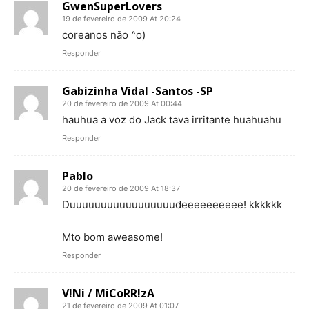
GwenSuperLovers
19 de fevereiro de 2009 At 20:24
coreanos não ^o)
Responder
Gabizinha Vidal -Santos -SP
20 de fevereiro de 2009 At 00:44
hauhua a voz do Jack tava irritante huahuahu
Responder
Pablo
20 de fevereiro de 2009 At 18:37
Duuuuuuuuuuuuuuuuudeeeeeeeeee! kkkkkk
Mto bom aweasome!
Responder
V!Ni / MiCoRR!zA
21 de fevereiro de 2009 At 01:07