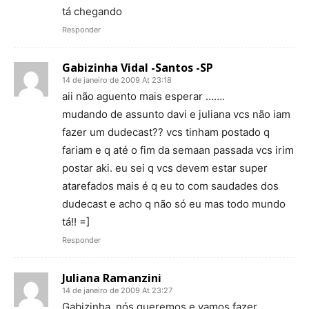
tá chegando
Responder
Gabizinha Vidal -Santos -SP
14 de janeiro de 2009 At 23:18
aii não aguento mais esperar …….
mudando de assunto davi e juliana vcs não iam
fazer um dudecast?? vcs tinham postado q
fariam e q até o fim da semaan passada vcs irim
postar aki. eu sei q vcs devem estar super
atarefados mais é q eu to com saudades dos
dudecast e acho q não só eu mas todo mundo
tá!! =]
Responder
Juliana Ramanzini
14 de janeiro de 2009 At 23:27
Gabizinha, nós queremos e vamos fazer.