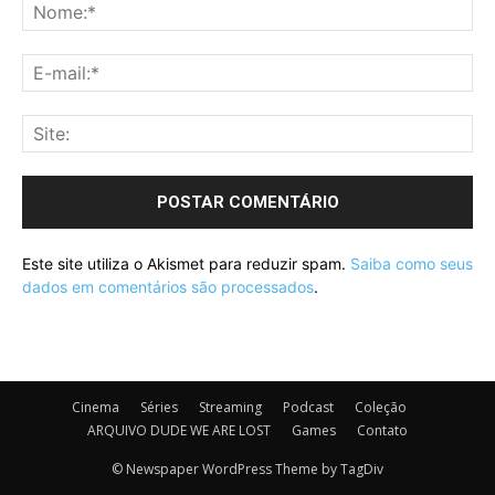
Este site utiliza o Akismet para reduzir spam.
Saiba como seus
dados em comentários são processados
.
Cinema
Séries
Streaming
Podcast
Coleção
ARQUIVO DUDE WE ARE LOST
Games
Contato
© Newspaper WordPress Theme by TagDiv