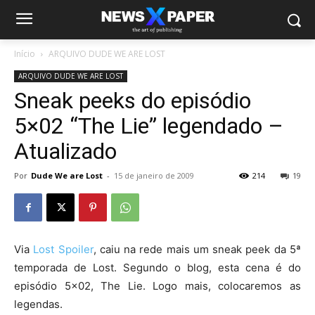
Início
ARQUIVO DUDE WE ARE LOST
ARQUIVO DUDE WE ARE LOST
Sneak peeks do episódio
5×02 “The Lie” legendado –
Atualizado
Por
Dude We are Lost
-
15 de janeiro de 2009
214
19
Via
Lost Spoiler
, caiu na rede mais um sneak peek da 5ª
temporada de Lost. Segundo o blog, esta cena é do
episódio 5×02, The Lie. Logo mais, colocaremos as
legendas.