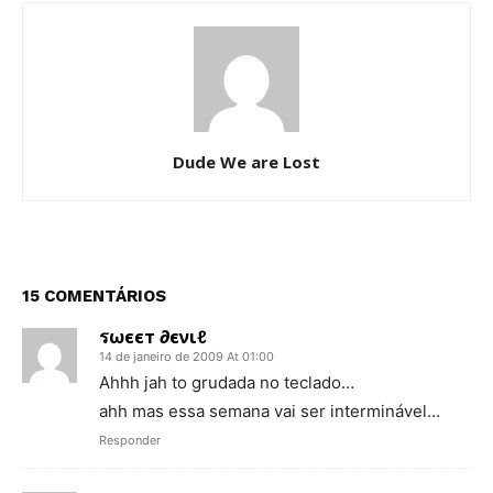
Dude We are Lost
15 COMENTÁRIOS
รωєєт ∂єνιℓ
14 de janeiro de 2009 At 01:00
Ahhh jah to grudada no teclado…
ahh mas essa semana vai ser interminável…
Responder