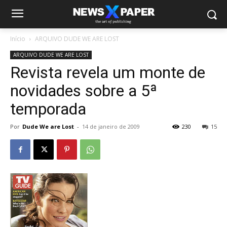
Início
ARQUIVO DUDE WE ARE LOST
ARQUIVO DUDE WE ARE LOST
Revista revela um monte de
novidades sobre a 5ª
temporada
Por
Dude We are Lost
-
14 de janeiro de 2009
230
15