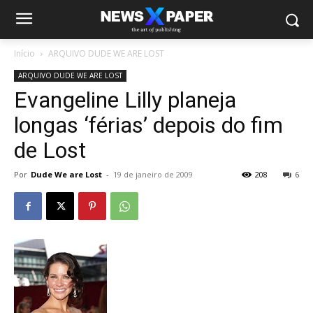
Início
ARQUIVO DUDE WE ARE LOST
ARQUIVO DUDE WE ARE LOST
Evangeline Lilly planeja
longas ‘férias’ depois do fim
de Lost
Por
Dude We are Lost
-
19 de janeiro de 2009
208
6