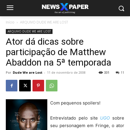
Início
ARQUIVO DUDE WE ARE LOST
ARQUIVO DUDE WE ARE LOST
Ator dá dicas sobre
participação de Matthew
Abaddon na 5ª temporada
Por
Dude We are Lost
-
11 de novembro de 2008
331
11
Com pequenos spoilers!
Entrevistado pelo site
UGO
sobre
seu personagem em Fringe, o ator