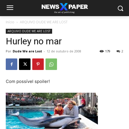
Início
ARQUIVO DUDE WE ARE LOST
ARQUIVO DUDE WE ARE LOST
Hurley no mar
Por
Dude We are Lost
-
12 de outubro de 2008
179
2
Com possível spoiler!