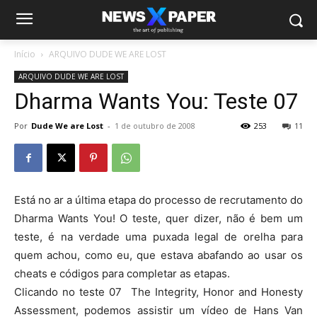
Início
ARQUIVO DUDE WE ARE LOST
ARQUIVO DUDE WE ARE LOST
Dharma Wants You: Teste 07
Por
Dude We are Lost
-
1 de outubro de 2008
253
11
Está no ar a última etapa do processo de recrutamento do
Dharma Wants You! O teste, quer dizer, não é bem um
teste, é na verdade uma puxada legal de orelha para
quem achou, como eu, que estava abafando ao usar os
cheats e códigos para completar as etapas.
Clicando no teste 07 The Integrity, Honor and Honesty
Assessment, podemos assistir um vídeo de Hans Van