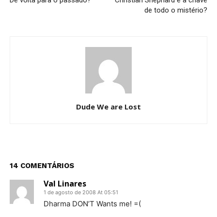
De volta para o passado?
Christian Shephard é a chave
de todo o mistério?
Dude We are Lost
14 COMENTÁRIOS
Val Linares
1 de agosto de 2008 At 05:51
Dharma DON’T Wants me! =(