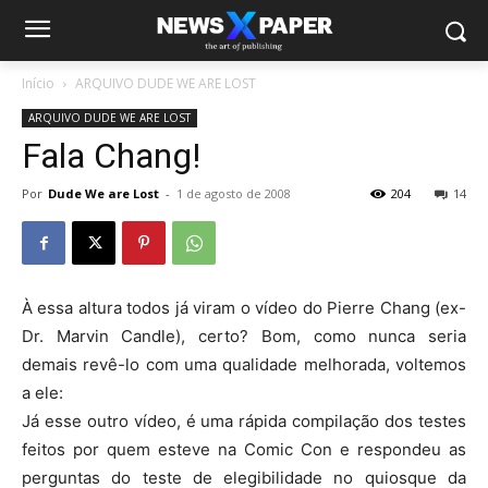
Início
ARQUIVO DUDE WE ARE LOST
ARQUIVO DUDE WE ARE LOST
Fala Chang!
Por
Dude We are Lost
-
1 de agosto de 2008
204
14
À essa altura todos já viram o vídeo do Pierre Chang (ex-
Dr. Marvin Candle), certo? Bom, como nunca seria
demais revê-lo com uma qualidade melhorada, voltemos
a ele:
Já esse outro vídeo, é uma rápida compilação dos testes
feitos por quem esteve na Comic Con e respondeu as
perguntas do teste de elegibilidade no quiosque da