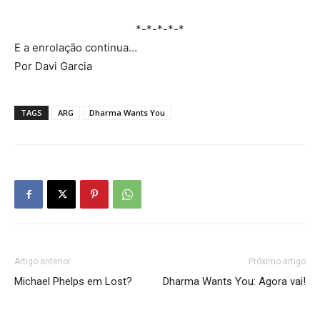
*-*-*-*-*
E a enrolação continua…
Por Davi Garcia
TAGS
ARG
Dharma Wants You
Artigo anterior
Próximo artigo
Michael Phelps em Lost?
Dharma Wants You: Agora vai!