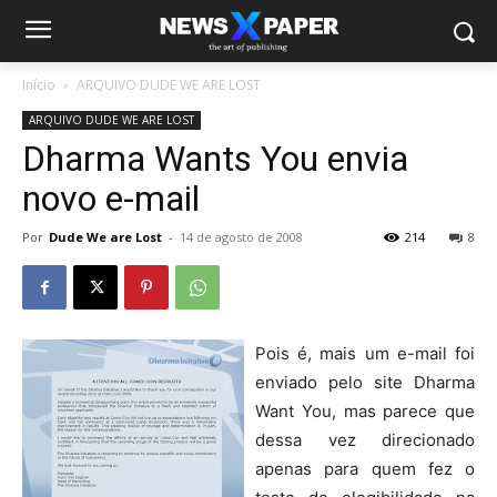
Início
ARQUIVO DUDE WE ARE LOST
ARQUIVO DUDE WE ARE LOST
Dharma Wants You envia
novo e-mail
Por
Dude We are Lost
-
14 de agosto de 2008
214
8
Pois é, mais um e-mail foi
enviado pelo site Dharma
Want You, mas parece que
dessa vez direcionado
apenas para quem fez o