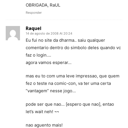
OBRIGADA, RaUL
Responder
Raquel
14 de agosto de 2008 At 20:24
Eu fui no site da dharma.. saiu qualquer
comentario dentro do simbolo deles quando vc
faz o login….
agora vamos esperar…
mas eu to com uma leve impressao, que quem
fez o teste na comic-con, va ter uma certa
“vantagem” nesse jogo…
pode ser que nao… [espero que nao], entao
let’s wait neh! ¬¬
nao aguento mais!