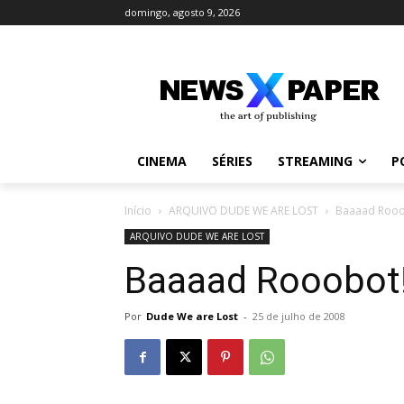
domingo, agosto 9, 2026
CINEMA
SÉRIES
STREAMING
P
Início
ARQUIVO DUDE WE ARE LOST
Baaaad Rooo
ARQUIVO DUDE WE ARE LOST
Baaaad Rooobot
Por
Dude We are Lost
-
25 de julho de 2008