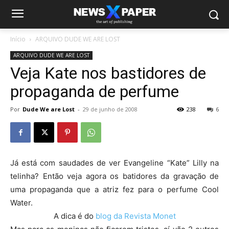
Início
ARQUIVO DUDE WE ARE LOST
ARQUIVO DUDE WE ARE LOST
Veja Kate nos bastidores de
propaganda de perfume
Por
Dude We are Lost
-
29 de junho de 2008
238
6
Já está com saudades de ver Evangeline “Kate” Lilly na
telinha? Então veja agora os batidores da gravação de
uma propaganda que a atriz fez para o perfume Cool
Water.
A dica é do
blog da Revista Monet