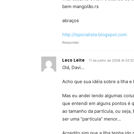
bem mangolão.rs
abraços
http://ispicialista.blogspot.com
Responder
Leco Leite
11 de junho de 2008 At 02:5
Olá, Davi…
Acho que sua idéia sobre a Ilha 
Mas eu andei lendo algumas coisas
que entendi em alguns pontos é q
ao tamanho da partícula, ou seja, 
ser uma “partícula” menor…
Acredito sim que a Ilha tenha ido 