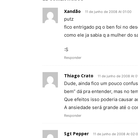
Xandão
11 de junho de 2008 At 01:00
putz
fico entrigado pq o ben foi no des
como ele ja sabia q a mulher do s
:S
Responder
Thiago Crato
11 de junho de 2008 At 0
Dude, ainda fico um pouco confus
bem” dá pra entender, mas no t
Que efeitos isso poderia causar 
A ansiedade será grande até o c
Responder
Sgt Pepper
11 de junho de 2008 At 02: