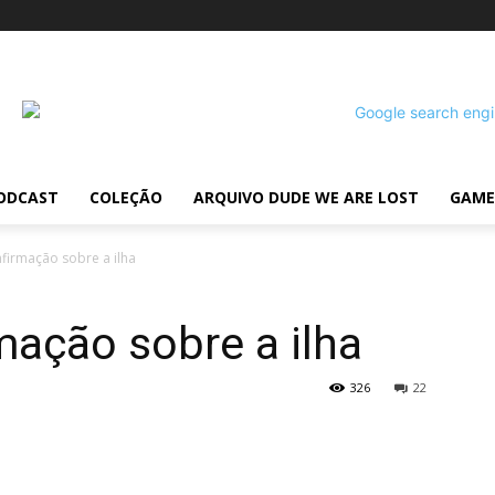
ODCAST
COLEÇÃO
ARQUIVO DUDE WE ARE LOST
GAME
nfirmação sobre a ilha
mação sobre a ilha
326
22