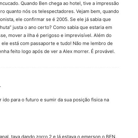
ncucado. Quando Ben chega ao hotel, tive a impressão
uro quanto nós os telespectadores. Vejam bem, quando
onista, ele confirmar se é 2005. Se ele já sabia que
“chuta” justa o ano certo? Como sabia que estaria em
e, mover a ilha é perigoso e imprevisível. Além do
, ele está com passaporte e tudo! Não me lembro de
enha feito logo após de ver a Alex morrer. É provável.
…
 ido para o futuro e sumir da sua posição fisica na
nal, tava dando zorro 2 e lá estava o emerson o BEN,