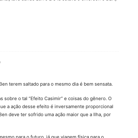
0
e Ben terem saltado para o mesmo dia é bem sensata.
 sobre o tal “Efeito Casimir” e coisas do gênero. O
ue a ação desse efeito é inversamente proporcional
Ben deve ter sofrido uma ação maior que a Ilha, por
mesmo para o futuro, já que viagem física para o