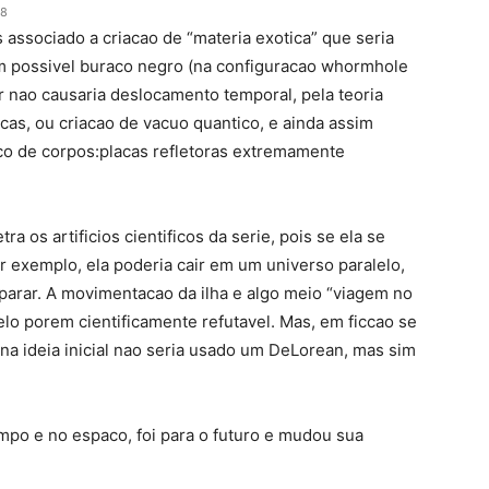
18
s associado a criacao de “materia exotica” que seria
m possivel buraco negro (na configuracao whormhole
ir nao causaria deslocamento temporal, pela teoria
cas, ou criacao de vacuo quantico, e ainda assim
co de corpos:placas refletoras extremamente
a os artificios cientificos da serie, pois se ela se
 exemplo, ela poderia cair em um universo paralelo,
parar. A movimentacao da ilha e algo meio “viagem no
o porem cientificamente refutavel. Mas, em ficcao se
na ideia inicial nao seria usado um DeLorean, mas sim
po e no espaco, foi para o futuro e mudou sua