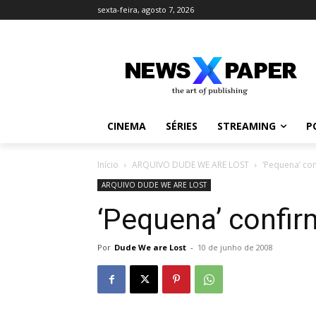
sexta-feira, agosto 7, 2026
CINEMA
SÉRIES
STREAMING
P
Início
ARQUIVO DUDE WE ARE LOST
‘Pequena’ co
ARQUIVO DUDE WE ARE LOST
‘Pequena’ confir
Por
Dude We are Lost
-
10 de junho de 2008