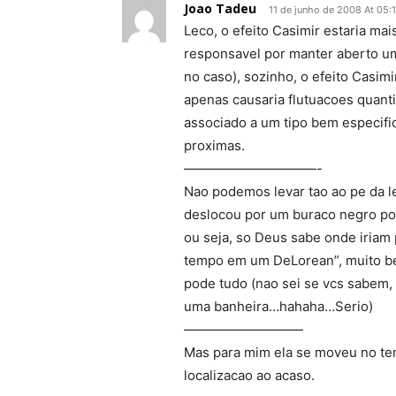
Joao Tadeu
11 de junho de 2008 At 05:
Leco, o efeito Casimir estaria mai
responsavel por manter aberto u
no caso), sozinho, o efeito Casim
apenas causaria flutuacoes quanti
associado a um tipo bem especifi
proximas.
——————————-
Nao podemos levar tao ao pe da letr
deslocou por um buraco negro por
ou seja, so Deus sabe onde iriam 
tempo em um DeLorean”, muito bel
pode tudo (nao sei se vcs sabem, 
uma banheira…hahaha…Serio)
—————————
Mas para mim ela se moveu no tem
localizacao ao acaso.