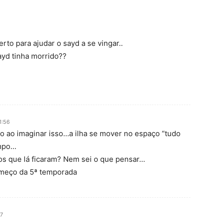
erto para ajudar o sayd a se vingar..
ayd tinha morrido??
1:56
o ao imaginar isso…a ilha se mover no espaço “tudo
empo…
aos que lá ficaram? Nem sei o que pensar…
omeço da 5ª temporada
07