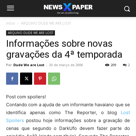
Início
ARQUIVO DUDE WE ARE LOST
ARQUIVO DUDE WE ARE LOST
Informações sobre novas
gravações da 4ª temporada
Por
Dude We are Lost
-
20 de março de 2008
209
2
Post com spoilers!
Contando com a ajuda de um informante havaiano que se
identifica apenas como The Reporter, o blog
Lost
Spoilers
postou hoje informações sobre a gravação de
cenas que segundo o DarkUfo devem fazer parte do