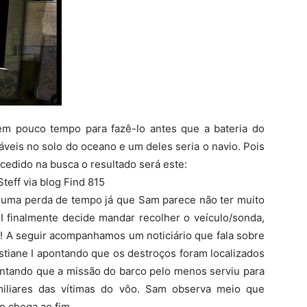
em pouco tempo para fazê-lo antes que a bateria do
áveis no solo do oceano e um deles seria o navio. Pois
cedido na busca o resultado será este:
teff via blog Find 815
é uma perda de tempo já que Sam parece não ter muito
I finalmente decide mandar recolher o veículo/sonda,
c! A seguir acompanhamos um noticiário que fala sobre
stiane I apontando que os destroços foram localizados
ntando que a missão do barco pelo menos serviu para
miliares das vítimas do vôo. Sam observa meio que
o chega ao fim.