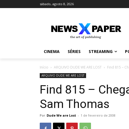
sábado, agosto 8, 2026
CINEMA
SÉRIES
STREAMING
P
Início
ARQUIVO DUDE WE ARE LOST
Find 815 – C
ARQUIVO DUDE WE ARE LOST
Find 815 – Chega
Sam Thomas
Por
Dude We are Lost
-
1 de fevereiro de 2008