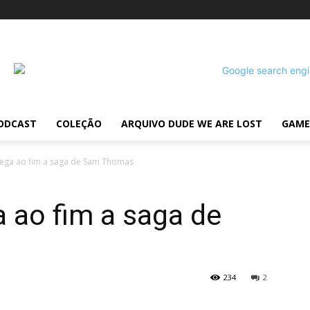
ODCAST
COLEÇÃO
ARQUIVO DUDE WE ARE LOST
GAME
hega ao fim a saga de Sam Thomas
 ao fim a saga de
234
2