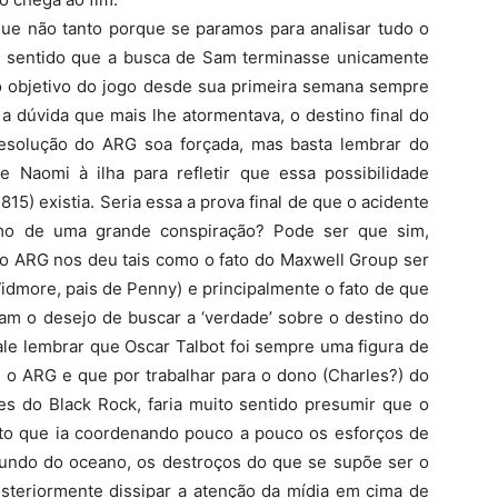
que não tanto porque se paramos para analisar tudo o
o sentido que a busca de Sam terminasse unicamente
 o objetivo do jogo desde sua primeira semana sempre
a dúvida que mais lhe atormentava, o destino final do
esolução do ARG soa forçada, mas basta lembrar do
Naomi à ilha para refletir que essa possibilidade
15) existia. Seria essa a prova final de que o acidente
smo de uma grande conspiração? Pode ser que sim,
 o ARG nos deu tais como o fato do Maxwell Group ser
idmore, pais de Penny) e principalmente o fato de que
am o desejo de buscar a ‘verdade’ sobre o destino do
le lembrar que Oscar Talbot foi sempre uma figura de
o ARG e que por trabalhar para o dono (Charles?) do
ões do Black Rock, faria muito sentido presumir que o
to que ia coordenando pouco a pouco os esforços de
undo do oceano, os destroços do que se supõe ser o
osteriormente dissipar a atenção da mídia em cima de