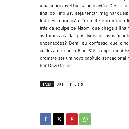
uma improvável busca pelo avião. Dessa fo
final do Find 815 seja tentar imaginar qua
toda essa armação. Teria ele encontrado fi
trás da equipe de Naomi que chega à ilha
as formas afastar possíveis curiosos àqu
encenações? Bem, eu confesso que ainda
certeza de que o Find 815 cumpriu muití
promete ser um novo capítulo sensacional na
Por Davi Garcia
TAGS
ARG
Find 815