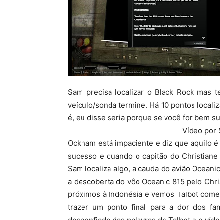
Sam precisa localizar o Black Rock mas t
veículo/sonda termine. Há 10 pontos localiz
é, eu disse seria porque se você for bem su
Vídeo por S
Ockham está impaciente e diz que aquilo 
sucesso e quando o capitão do Christiane 
Sam localiza algo, a cauda do avião Oceani
a descoberta do vôo Oceanic 815 pelo Chri
próximos à Indonésia e vemos Talbot come
trazer um ponto final para a dor dos fa
desconfiado das palavras de Talbot e o víde