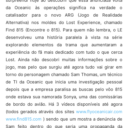
surpreendi hoje ao descobrir que essa anunciada volta
da Oceanic às operações significa na verdade o
catalisador para o novo ARG (Jogo de Realidade
Alternativa) nos moldes do Lost Experience, chamado
Find 815 (Encontre o 815). Para quem não lembra, o LE
desenvolveu uma história paralela à vista na série
explorando elementos da trama que aumentaram a
experiência do fã mais dedicado com tudo o que cerca
Lost. Ainda não descobri muitas informações sobre o
jogo, mas pelo que surgiu até agora tudo vai girar em
torno do personagem chamado Sam Thomas, um técnico
de TI da Oceanic que inicia uma investigação pessoal
depois que a empresa paralisa as buscas pelo vôo 815
onde estava sua namorada Sonya, uma das comissárias
de bordo do avião. Há 3 vídeos disponíveis até agora
(todos gerados através dos sites
www.flyoceanicair.com
www.find815.com
) sendo que um mostra a denúncia de
Sam feito dentro do que seria uma propaganda da