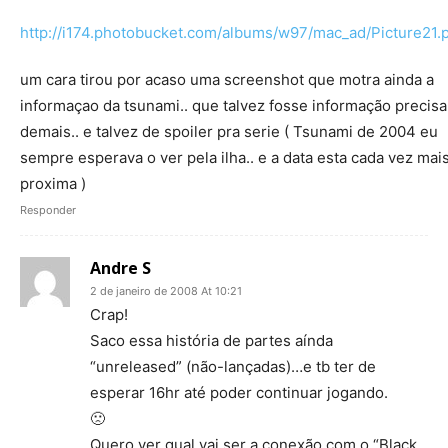
http://i174.photobucket.com/albums/w97/mac_ad/Picture21.
um cara tirou por acaso uma screenshot que motra ainda a
informaçao da tsunami.. que talvez fosse informação precisa
demais.. e talvez de spoiler pra serie ( Tsunami de 2004 eu
sempre esperava o ver pela ilha.. e a data esta cada vez mai
proxima )
Responder
Andre S
2 de janeiro de 2008 At 10:21
Crap!
Saco essa história de partes aínda
“unreleased” (não-lançadas)…e tb ter de
esperar 16hr até poder continuar jogando.
🙁
Quero ver qual vai ser a conexão com o “Black